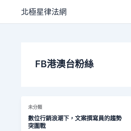
跳
北極星律法網
至
主
要
內
容
FB港澳台粉絲
未分類
數位行銷浪潮下，文案撰寫員的趨勢
突圍戰