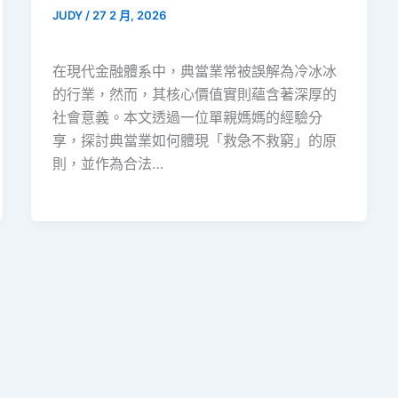
JUDY
/
27 2 月, 2026
在現代金融體系中，典當業常被誤解為冷冰冰
的行業，然而，其核心價值實則蘊含著深厚的
社會意義。本文透過一位單親媽媽的經驗分
享，探討典當業如何體現「救急不救窮」的原
則，並作為合法…