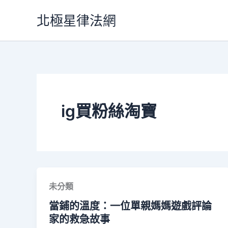
跳
北極星律法網
至
主
要
內
容
ig買粉絲淘寶
未分類
當鋪的溫度：一位單親媽媽遊戲評論
家的救急故事