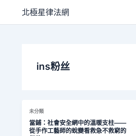
跳
北極星律法網
至
主
要
內
容
ins粉丝
未分類
當鋪：社會安全網中的溫暖支柱——
從手作工藝師的蛻變看救急不救窮的