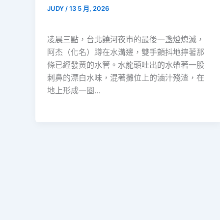
JUDY
/
13 5 月, 2026
凌晨三點，台北饒河夜市的最後一盞燈熄滅，
阿杰（化名）蹲在水溝邊，雙手顫抖地擰著那
條已經發黃的水管。水龍頭吐出的水帶著一股
刺鼻的漂白水味，混著攤位上的滷汁殘渣，在
地上形成一圈…