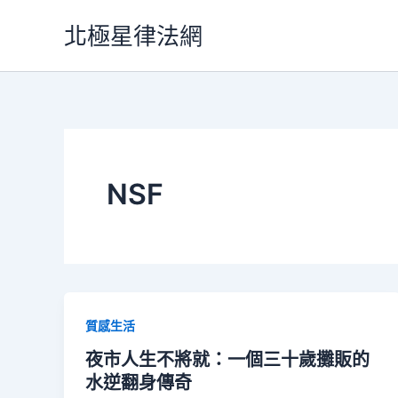
跳
北極星律法網
至
主
要
內
容
NSF
質感生活
夜市人生不將就：一個三十歲攤販的
水逆翻身傳奇