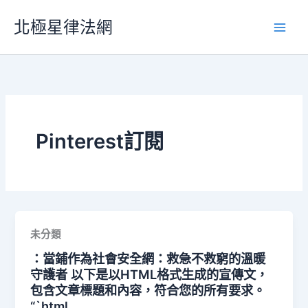
跳
北極星律法網
至
主
要
內
容
Pinterest訂閱
未分類
：當鋪作為社會安全網：救急不救窮的溫暖
守護者 以下是以HTML格式生成的宣傳文，
包含文章標題和內容，符合您的所有要求。
“`html