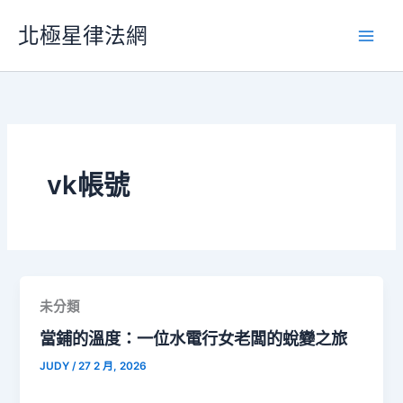
跳
北極星律法網
至
主
要
內
容
vk帳號
未分類
當鋪的溫度：一位水電行女老闆的蛻變之旅
JUDY
/
27 2 月, 2026