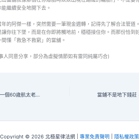
你能繼續安全地開下去。
當年的阿傑一樣，突然需要一筆現金週轉，記得先了解合法管道
是讓你往下墜，而是在你即將觸地前，穩穩接住你。而那份恰到
一間懂「救急不救窮」的當舖。
當事人同意分享，部分為虛擬情節如有雷同純屬巧合)
當鋪不只是當鋪：一個60歲航太老爸的救急故事
Copyright © 2026 北極星律法網 |
專業免責聲明
|
隱私權政策