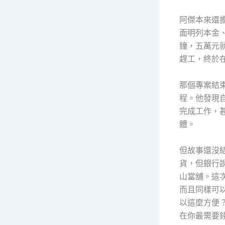
阿傑本來還
面明列本金
鐘，五萬元
趕工，終於
那個專案結
程。他發現
完成工作，
體。
但故事還沒
貨，但銀行
山當舖。這
而且同樣可
以這麼方便
在你最需要