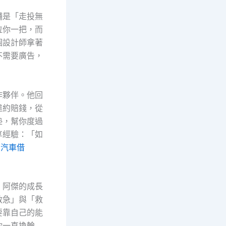
舖是「走投無
拉你一把，而
個設計師拿著
不需要廣告，
作夥伴。他回
違約賠錢，從
墊，幫你度過
享經驗：「如
山汽車借
，阿傑的成長
救急」與「救
要靠自己的能
你一直換輪