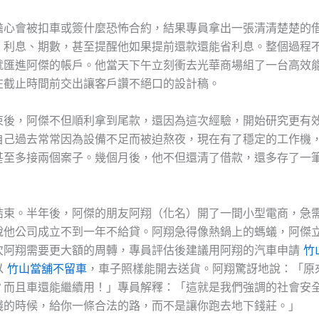
擔心會被扣車或簽什麼恐怖合約，結果專員拿出一張清清楚楚的
、利息、期數，甚至提醒他如果提前還款還能省利息。整個過程
就匯進阿傑的帳戶。他當天下午立刻衝去光華商場組了一台高效
在截止時間前交出讓客戶讚不絕口的設計稿。
束後，阿傑不但順利拿到尾款，還因為這次經驗，開始研究更有
自己過去常常因為設備不足而被迫熬夜，現在有了穩定的工作機
甚至多接兩個案子。幾個月後，他不但還清了借款，還多存了一
結束。半年後，阿傑的朋友阿翔（化名）開了一間小型電商，急
說他公司成立不到一年不給貸。阿翔急得像熱鍋上的螞蟻，阿傑
次阿翔需要更大額的周轉，專員評估後建議用阿翔的汽車申請
竹
以
竹山當舖不留車
，車子照樣能開去送貨。阿翔驚訝地說：「原
？而且車還能繼續用！」專員解釋：「這就是我們強調的社會安
錢的時候，給你一條合法的路，而不是讓你跑去地下錢莊。」