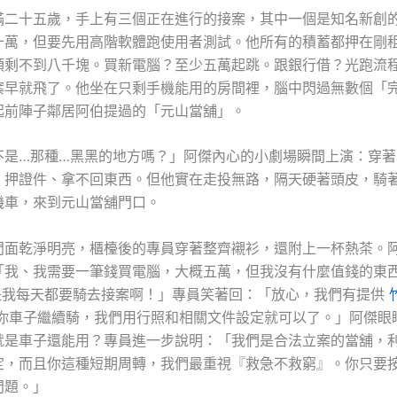
二十五歲，手上有三個正在進行的接案，其中一個是知名新創的 
十萬，但要先用高階軟體跑使用者測試。他所有的積蓄都押在剛
頭剩不到八千塊。買新電腦？至少五萬起跳。跟銀行借？光跑流
案早就飛了。他坐在只剩手機能用的房間裡，腦中閃過無數個「
起前陣子鄰居阿伯提過的「元山當舖」。
不是…那種…黑黑的地方嗎？」阿傑內心的小劇場瞬間上演：穿著
、押證件、拿不回東西。但他實在走投無路，隔天硬著頭皮，騎
機車，來到元山當舖門口。
門面乾淨明亮，櫃檯後的專員穿著整齊襯衫，還附上一杯熱茶。
「我、我需要一筆錢買電腦，大概五萬，但我沒有什麼值錢的東
是我每天都要騎去接案啊！」專員笑著回：「放心，我們有提供
你車子繼續騎，我們用行照和相關文件設定就可以了。」阿傑眼
就是車子還能用？專員進一步說明：「我們是合法立案的當舖，
定，而且你這種短期周轉，我們最重視『救急不救窮』。你只要
問題。」