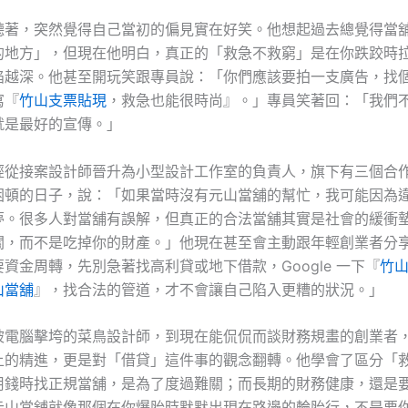
聽著，突然覺得自己當初的偏見實在好笑。他想起過去總覺得當
的地方」，但現在他明白，真正的「救急不救窮」是在你跌跤時
陷越深。他甚至開玩笑跟專員說：「你們應該要拍一支廣告，找
寫『
竹山支票貼現
，救急也能很時尚』。」專員笑著回：「我們
就是最好的宣傳。」
經從接案設計師晉升為小型設計工作室的負責人，旗下有三個合
困頓的日子，說：「如果當時沒有元山當舖的幫忙，我可能因為
夢。很多人對當舖有誤解，但真正的合法當舖其實是社會的緩衝
關，而不是吃掉你的財產。」他現在甚至會主動跟年輕創業者分
資金周轉，先別急著找高利貸或地下借款，Google 一下『
竹
山當舖
』，找合法的管道，才不會讓自己陷入更糟的狀況。」
被電腦擊垮的菜鳥設計師，到現在能侃侃而談財務規畫的創業者
上的精進，更是對「借貸」這件事的觀念翻轉。他學會了區分「
用錢時找正規當舖，是為了度過難關；而長期的財務健康，還是
元山當舖就像那個在你爆胎時默默出現在路邊的輪胎行，不是要