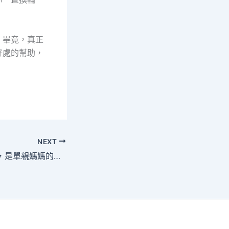
。畢竟，真正
好處的幫助，
NEXT
當鋪不是地下錢莊，是單親媽媽的臨時避風港：從「救急不救窮」看社會安全網的溫暖力量