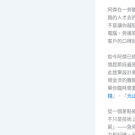
阿傑在一旁
路的人才去
不是讓你越
電腦，旁邊
客戶的口碑
如今阿傑已
憶起那段最
此放棄設計
現金流的難
果你臨時需要
錢
』、『
元
從一個差點
不只是技術
窮」——急
力和紀律。