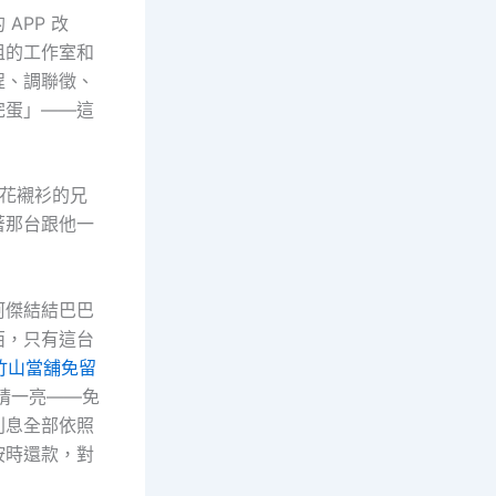
APP 改
租的工作室和
程、調聯徵、
完蛋」——這
花襯衫的兄
著那台跟他一
阿傑結結巴巴
西，只有這台
竹山當舖免留
睛一亮——免
利息全部依照
按時還款，對