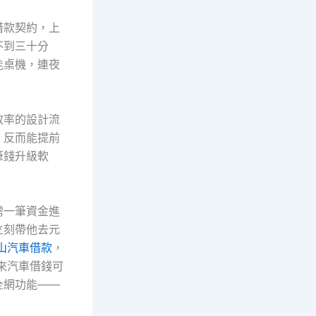
借款契約，上
不到三十分
能桌機，連夜
效率的設計流
，反而能提前
筆錢升級軟
需一筆資金進
立刻帶他去元
山汽車借款
，
來汽車借錢可
全網功能——