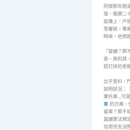
阿傑那年剛滿
版，報價二
設備上，戶
等審核，專
時候，他想
「當舖？那
弟、高利貸
起打拼的老
出乎意料，
說明狀況：
摩托車…可
車
的方案，
留車？那不
當舖業法規
信用完全沒