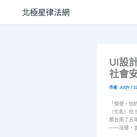
跳
北極星律法網
至
主
要
內
容
UI
社會
作者:
JUDY
/
2
「傑哥，你
（化名）在 
那台用了五年
——沒錯，