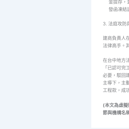
金提存，
發函凍結
3. 法庭攻
建商負責人
法律高手。
在台中地方
「已認可完
必要，駁回
主導下，主動
工程款，成
(本文為虛
節與機構名