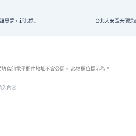
幫前夫簽下連帶保證惡夢，新北媽媽靠《消債條例》更生程序重獲新生
須填寫的電子郵件地址不會公開。
必填欄位標示為
*