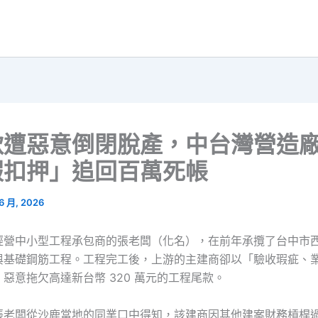
款遭惡意倒閉脫產，中台灣營造
假扣押」追回百萬死帳
 6 月, 2026
經營中小型工程承包商的張老闆（化名），在前年承攬了台中市
與基礎鋼筋工程。工程完工後，上游的主建商卻以「驗收瑕疵、
惡意拖欠高達新台幣 320 萬元的工程尾款。
張老闆從沙鹿當地的同業口中得知，該建商因其他建案財務槓桿