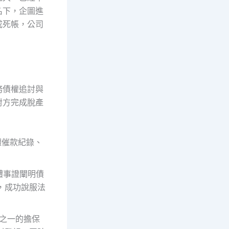
名下，企圖進
成死帳，公司
務債權追討與
對方完成脫產
體催款紀錄、
體事證闡明債
，成功說服法
之一的擔保