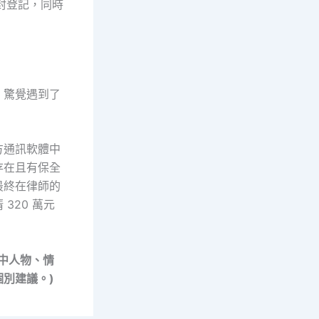
封登記，同時
，驚覺遇到了
方通訊軟體中
存在且有保全
最終在律師的
320 萬元
中人物、情
別建議。)