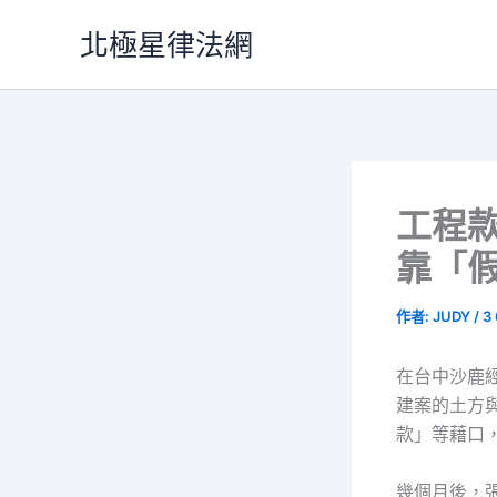
跳
北極星律法網
至
主
要
內
容
工程
靠「
作者:
JUDY
/
3
在台中沙鹿
建案的土方
款」等藉口，
幾個月後，