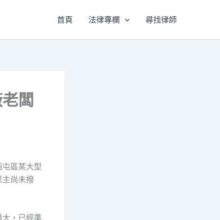
首頁
法律專欄
尋找律師
廠老闆
西屯區某大型
業主尚未撥
過大，已經準