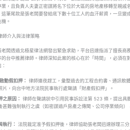
停業，且負責人夫妻正密謀將名下位於大區的房地產移轉至親戚
。這筆尾款是張老闆要發給底下數十位工人的血汗薪資，一旦變
危機。
薦律師介入與法律策略
張老闆透過北極星律法網發出緊急求助，平台迅速指派了擅長商
序的台中推薦律師。律師深知此案的核心在於「時間」，必須在
結：
內啟動假扣押：
律師連夜趕工，彙整過去的工程合約書、通訊軟
照片，向台中地方法院民事執行處聲請「財產假扣押」。
押之原因：
律師在聲請狀中引用民事訴訟法第 523 條，提出具
後甚難強制執行之虞（如密謀過戶房產之傳聞、公司停業傾向）
與執行：
法院裁定准予假扣押後，律師協助張老闆迅速辦理三分