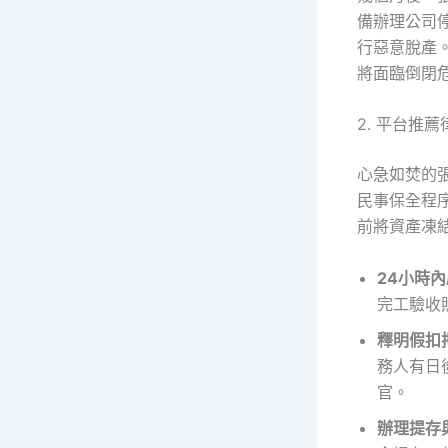
備辦理公司
行惡意脫產
將面臨倒閉
2. 平台推
心急如焚的
民事保全程
前將資產凍
24小時
完工驗收
釋明假扣
務人有日
官。
辦理提存