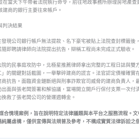
並在當天下午帶著法院執行命令，前往地政事務所辦理房地產查
該建商的銀行主要往來帳戶。
防與判決結果
在發現公司銀行帳戶無法提款、名下豪宅被貼上法院查封標籤後
其隨即聘請律師向法院提出抗告，辯稱工程尚未完成正式驗收。
法院的民事庭攻防中，北極星推薦律師拿出完整的工程日誌與雙
工」的關鍵對話截圖，一舉擊碎建商的謊言。法官認定債權確實
建商抗告。面臨資金鏈斷絕與刑事詐欺官司威脅的建商負責人，
出面與張老闆簽署和解協議，當場開立開戶行保付支票一次付清 
功挽救了張老闆公司的營運週轉金。
擬媒合情境案例，旨在說明特定法律議題與本平台之服務流程。文
稱純屬虛構，僅供宣傳與法規普及參考，不構成實質法律訴訟之個