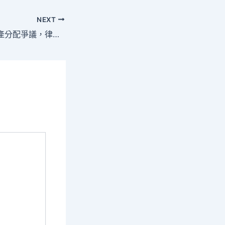
NEXT
台北大安區天價遺產分配爭議，律師跨海追查保障「特留分」權益