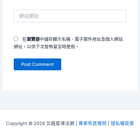
郵
件
網
地
站
址
網
*
址
在
瀏覽器
中儲存顯示名稱、電子郵件地址及個人網站
網址，以供下次發佈留言時使用。
Copyright © 2026 北極星律法網 |
專業免責聲明
|
隱私權政策