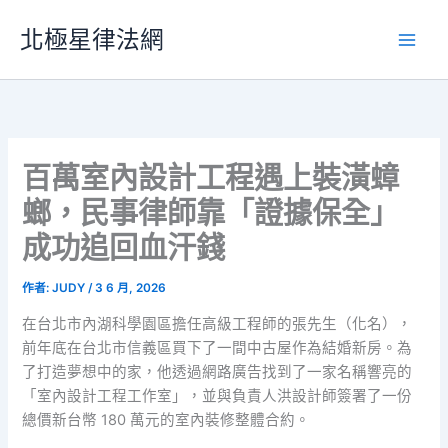
跳
北極星律法網
至
主
要
內
容
百萬室內設計工程遇上裝潢蟑
螂，民事律師靠「證據保全」
成功追回血汗錢
作者:
JUDY
/
3 6 月, 2026
在台北市內湖科學園區擔任高級工程師的張先生（化名），
前年底在台北市信義區買下了一間中古屋作為結婚新房。為
了打造夢想中的家，他透過網路廣告找到了一家名稱響亮的
「室內設計工程工作室」，並與負責人洪設計師簽署了一份
總價新台幣 180 萬元的室內裝修整體合約。