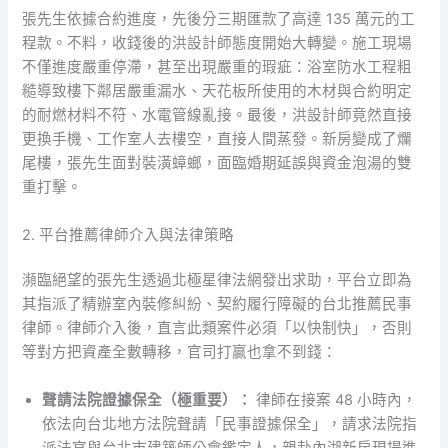
張先生依據合約進度，先後分三期匯款了高達 135 萬元的工
程款。不料，收錢後的洪設計師態度開始大轉變。施工現場
不僅進度嚴重停滯，甚至出現嚴重的瑕疵：浴室防水工程粗
糙導致樓下鄰居嚴重漏水、天花板所使用的木材與合約明定
的耐燃材料不符、水電管線亂接。最後，洪設計師竟然直接
更換手機、工作室人去樓空，直接人間蒸發。新房變成了爛
尾樓，張先生面對裝潢蟑螂，面臨婚期延誤與資金泡湯的雙
重打擊。
2. 平台推薦律師介入與法律策略
瀕臨絕望的張先生透過北極星律法網發出求助，平台立即為
其指派了精辦室內裝修糾紛、契約履行障礙的台北推薦民事
律師。律師介入後，直言此類案件必須「以快制快」，否則
等對方把資產全數轉移，官司打贏也拿不到錢：
聲請法院證據保全（極重要）：
律師在接案 48 小時內，
依法向台北地方法院聲請「民事證據保全」，請求法院指
派法官與台北市建築師公會鑑定人，親赴內湖新房現場進