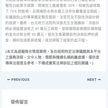
報告白紙黑字證實：現場完工進度僅有 30%，但被告卻收取
了 75% 的款項，且現場防水與水電工法存在嚴重安全瑕疵。
在鐵證如山的專業鑑定報告面前，法官完全不採信洪設計師
的說詞。最終，台北地方法院判決張先生全面勝訴：洪設計
師必須返還溢收之 81 萬元工程款，並賠償瑕疵修繕折損與違
約金共計新台幣 45 萬元。張先生拿著勝訴判決與扣押的資
金，順利完成新房收尾，成功捍衛了成家的血汗錢。
(本文為虛擬媒合情境案例，旨在說明特定法律議題與本平台
之服務流程。文中人物、情節與機構名稱純屬虛構，僅供宣
傳與法規普及參考，不構成實質法律訴訟之個別建議。)
PREVIOUS
NEXT
發佈留言