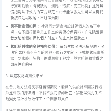
行實地勘驗，將現狀的「爛尾、瑕疵、完工比例」進行具
備絕對法律效力的官方鑑定。此舉能讓張先生可以立刻找
新統包進場收尾，不耽誤婚期。
民事財產假扣押：
律師同步清查洪設計師個人的名下車
輛、名下銀行帳戶與工作室的勞保投保資料，向法院聲請
裁定強制假扣押其個人財產，防止其持續脫產。
起訴給付違約金與損害賠償：
律師依據民法承攬契約、民
法第 227 條不完全給付與不履行之規範，正式提起民事訴
訟，要求終止契約、返還溢收工程款，並索賠後續重做之
懲罰性違約金。
3. 法庭攻防與判決結果
在台北地方法院民事庭審理期間，躲藏的洪設計師因銀行帳
戶遭到假扣押凍結，不得不委託律師出庭，辯稱是張先生不
斷變更設計才導致停工，企圖推卸責任。
北極星推薦律師當庭拿出建築師公會做出的官方鑑定報告，