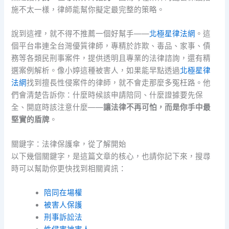
施不太一樣，律師能幫你擬定最完整的策略。
說到這裡，就不得不推薦一個好幫手——
北極星律法網
。這
個平台串連全台灣優質律師，專精於詐欺、毒品、家事、債
務等各類民刑事案件，提供透明且專業的法律諮詢，還有精
選案例解析。像小婷這種被害人，如果能早點透過
北極星律
法網
找到擅長性侵案件的律師，就不會走那麼多冤枉路。他
們會清楚告訴你：什麼時候該申請陪同、什麼證據要先保
全、開庭時該注意什麼——
讓法律不再可怕，而是你手中最
堅實的盾牌
。
關鍵字：法律保護傘，從了解開始
以下幾個關鍵字，是這篇文章的核心，也請你記下來，搜尋
時可以幫助你更快找到相關資訊：
陪同在場權
被害人保護
刑事訴訟法