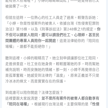
能有旁人在場喔。」小婷的眼眶瞬間紅了——她覺得自己又
被拋棄了一次。
但就在這時，一位熱心的社工人員走了過來，輕聲告訴她：
「小婷，你是性侵案件的被害人，依據台灣《性侵害犯罪防
治法》第15條，以及《刑事訴訟法》第248條之1的規定，
你
不但可以請家人陪同，還可以請我們社工、心理師，甚至民
間團體的專業人員陪你一起開庭
！這是法律給你的『陪同在
場權』，誰都不能拒絕你！」
聽到這裡，小婷的眼睛亮了。她立刻申請讓那位社工陪同，
走進偵查庭。社工坐在她身旁，輕輕握著她的手，時而幫她
補充說明，時而安撫她的情緒。那一刻，小婷不再覺得自己
是孤軍奮戰，她感受到法律的「溫度」，原來正義並不只是
冷冰冰的條文，而是實實在在的保護。
到底誰可以陪你開庭？法律怎麼說？
這裡要跟大家說清楚：
並不是所有案件的被害人都自動享有
「陪同在場權」
。根據現行台灣法規，主要保障的是
「性侵