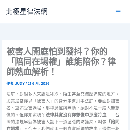
跳
北極星律法網
至
主
要
內
容
被害人開庭怕到發抖？你的
「陪同在場權」誰能陪你？律
師熱血解析！
作者:
JUDY
/
21 6 月, 2026
法庭，對很多人來說是冰冷、陌生甚至充滿壓迫感的地方。
尤其是當你以「被害人」的身分走進刑事法庭，要面對加害
者、重述受害過程，那種恐懼與無助，絕對不是一般人能想
像的。但你知道嗎？
法律其實沒有你想像中那麼冷血
——台
灣的法規早就為被害人設下一道溫暖的防護網，叫做
「陪同
在場權」
。今天，我們就用一個真實感觸的故事，帶你一起