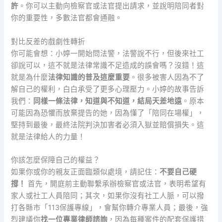
許
。你可以主動向檢察官或法官提出請求，並說明陪同者對
你的重要性，多數法官都會通融。
對比反差的戲劇性轉折
你可能會想：小婷一開始問法警，法警說不行，但後來社工
卻說可以，這不就是法律常識不足造成的誤會嗎？沒錯！這
就是為什麼
法律知識的普及這麼重要
。很多被害人因為不了
解自己的權利，白白承受了更多心理壓力。小婷的故事告訴
我們：
同樣一條法律，知道與不知道，結局天差地遠
。原本
可能因為恐懼而放棄提告的她，因為懂了「陪同在場權」，
堅持到最後，最終法院判決加害者必須入獄並賠償損失。這
就是法律給人的力量！
你該怎麼保障自己的權益？
如果你或你的親友正面臨類似處境，請記住：
不要自己硬
撐！
首先，開庭前主動聯繫承辦檢察官或法官，表明希望有
家人或社工人員陪同；其次，如果你沒有社工人脈，可以撥
打各縣市「113保護專線」，會幫你轉介專業人員；最後，強
烈建議你
找一位專業律師諮詢
，因為每種案件的配套保護措