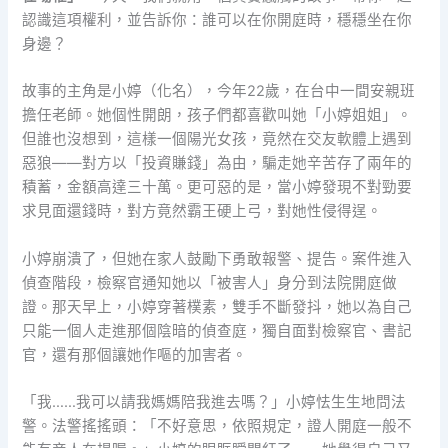
認識這項權利，並告訴你：誰可以在你開庭時，穩穩坐在你
身邊？
故事的主角是小婷（化名），今年22歲，在台中一間安親班
擔任老師。她個性開朗，孩子們都喜歡叫她「小婷姐姐」。
但誰也沒想到，這樣一個陽光女孩，竟然在交友軟體上遇到
惡狼——對方以「投資賺錢」為由，騙走她辛苦存了兩年的
積蓄，金額高達三十萬。更可惡的是，當小婷發現不對勁要
求見面還錢時，對方竟然霸王硬上弓，對她性侵得逞。
小婷崩潰了，但她在家人鼓勵下勇敢報警、提告。案件進入
偵查階段，檢察官通知她以「被害人」身分到法院開庭做
證。那天早上，小婷穿著樸素，雙手不斷發抖，她以為自己
只能一個人走進那個陰暗的偵查庭，獨自面對檢察官、書記
官，還有那個讓她作嘔的加害者。
「我……我可以請我媽媽陪我進去嗎？」小婷怯生生地問法
警。法警搖搖頭：「不好意思，依照規定，證人開庭一般不