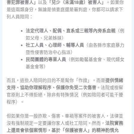
害犯罪被害人」
以及
「兒少（未滿18歲）被害人」
。如果你
是這兩類身分，無論是偵查庭還是審判庭，你都可以請求下
列人員陪同：
法定代理人、配偶、直系或三親等內旁系血親
（例
如父母、兄弟姊妹）
社工人員、心理師、輔導人員
（由各縣市家庭暴力
暨性侵害防治中心指派）
民間團體的專業人員
（例如勵馨基金會、現代婦女
基金會等）
而且，這些人陪同的目的不是幫你「作證」，而是
提供情緒
支持、協助你理解程序、保護你免受二次傷害
。法院或檢察
官原則上不得拒絕，除非有特殊情況（例如陪同者可能干擾
程序）。
但如果你是一般詐欺、傷害、車禍等案件的被害人，法律並
沒有強制規定一定要讓你家人或社工陪同。然而，
法院實務
上還是會依個案情形，基於「保護被害人」的精神酌情允