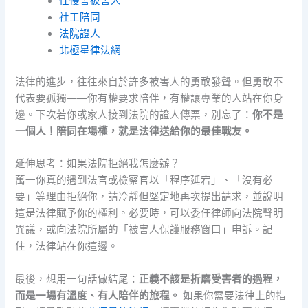
性侵害被害人
社工陪同
法院證人
北極星律法網
法律的進步，往往來自於許多被害人的勇敢發聲。但勇敢不
代表要孤獨——你有權要求陪伴，有權讓專業的人站在你身
邊。下次若你或家人接到法院的證人傳票，別忘了：
你不是
一個人！陪同在場權，就是法律送給你的最佳戰友。
延伸思考：如果法院拒絕我怎麼辦？
萬一你真的遇到法官或檢察官以「程序延宕」、「沒有必
要」等理由拒絕你，請冷靜但堅定地再次提出請求，並說明
這是法律賦予你的權利。必要時，可以委任律師向法院聲明
異議，或向法院所屬的「被害人保護服務窗口」申訴。記
住，法律站在你這邊。
最後，想用一句話做結尾：
正義不該是折磨受害者的過程，
而是一場有溫度、有人陪伴的旅程。
如果你需要法律上的指