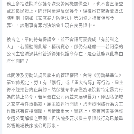
務上多指法院將保護令送交警察機關備查），也不會直接登
載於良民證上。除非阿豪違反保護令，經檢察官起訴並遭法
院判刑（例如《家庭暴力防治法》第61條之違反保護令
罪），該刑事有罪判決始會出現在良民證中。
換言之，單純持有保護令，並不會讓阿豪變成「有前科之
人」。若蘭聽聞此解，稍稍寬心，卻仍有疑慮——若阿豪的
公司主管透過其他管道得知保護令存在，是否就能以此為由
將他開除？
此問涉及勞動法規與雇主的管理權限。台灣《勞動基準法》
第12條規定，勞工有「暴行」或「重大侮辱」等行為，雇主
得不經預告終止契約。然保護令本身僅為法院對特定暴力行
為的禁止命令，若阿豪在公司內並未展現暴力，僅因私領域
之家庭事件遭揭露，雇主欲逕行開除，恐需證明該行為與工
作職務有直接關聯，且情節重大。實務上，曾有因家暴保護
令遭公司解僱之案例，但法院多要求雇主舉證該行為已嚴重
影響職場秩序或公司形象。