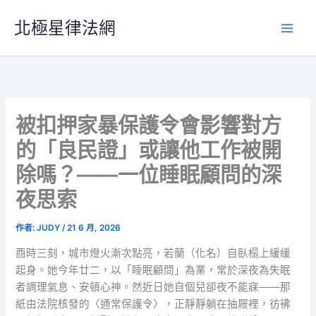
跳
北極星律法網
至
主
要
內
容
被扣押家暴保護令會影響對方
的「良民證」或讓他工作被開
除嗎？——一位睡眠顧問的深
夜思索
作者:
JUDY
/
21 6 月, 2026
酉時三刻，城市燈火漸次點亮，若蘭（化名）自臥榻上緩緩
起身。她今年廿二，以「睡眠顧問」為業，常於深夜為失眠
者調理氣息、安頓心神。然近日她自個兒卻夜不能寐——那
紙由法院核發的〈通常保護令〉，正靜靜躺在抽屜裡，彷彿