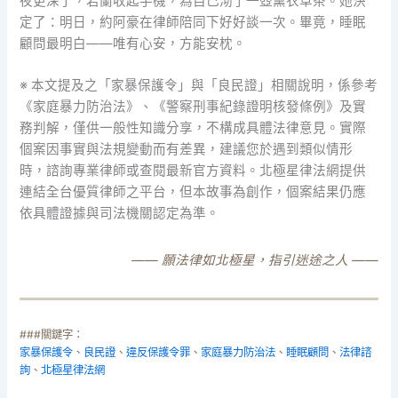
夜更深了，若蘭收起手機，為自己沏了一壺薰衣草茶。她決
定了：明日，約阿豪在律師陪同下好好談一次。畢竟，睡眠
顧問最明白——唯有心安，方能安枕。
※ 本文提及之「家暴保護令」與「良民證」相關說明，係參考
《家庭暴力防治法》、《警察刑事紀錄證明核發條例》及實
務判解，僅供一般性知識分享，不構成具體法律意見。實際
個案因事實與法規變動而有差異，建議您於遇到類似情形
時，諮詢專業律師或查閱最新官方資料。北極星律法網提供
連結全台優質律師之平台，但本故事為創作，個案結果仍應
依具體證據與司法機關認定為準。
—— 願法律如北極星，指引迷途之人 ——
###關鍵字：
家暴保護令
、
良民證
、
違反保護令罪
、
家庭暴力防治法
、
睡眠顧問
、
法律諮
詢
、
北極星律法網