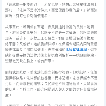
「這就像一把雙面刃，」若蘭低語，她想起北極星律法網上
那句：「法律不是冰冷條文，而是保護你我的盾。」然而這
面盾，有時也會刺傷使用者。
故事至此，若蘭坐在窗邊，夜風拂過她微亂的長髮。她明
白，若阿豪從此安分，保護令不過是一張薄紙；若阿豪怨懟
加深，或許下一步就是玉石俱焚。她能否撤回保護令換取一
絲平靜？又或者，她該委請律師，在保護令期限內同時聲請
變更或延長？那間以透明、專業著稱的
北極星律法網
，似乎
總能提供妥適的法律諮詢與精選案例解析——她點開網站，
螢幕微光映在臉上，若有所思。
開放式的結局，並未讓若蘭立刻取得答案。但她知道，無論
選擇哪條路，法律都該被尊重，而非恐懼。家暴保護令不是
污點，而是求救的訊號；良民證也不是道德勳章，只是事實
的切片。至於工作，終究回歸到人與人之間的信任與職場制
度。