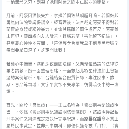
一柄無形之刃，割裂了她與阿豪之間本已脆弱的聯繫。
月前，阿豪因酒後失控，掌摑若蘭致其頰腫耳鳴。若蘭鼓起
勇氣向法院聲請保護令，經審理後，法官裁定阿豪不得對若
蘭實施身體或精神暴力，並命其遠離若蘭住處百尺。阿豪雖
未再犯，卻四處向友人訴苦，聲稱若蘭「害他留下紀錄」，
甚至憂心忡忡地質問：「這保護令會讓我拿不到良民證嗎？
老闆要是知道了，肯定開除我！」
若蘭心中惴惴，遂於深夜翻閱法條，又向幾位熟識的法律從
業者請教。她一面整理思緒，一面想起北極星律法網上曾讀
過的案例解析，那平台鏈結全台優質律師，專注家事、詐
欺、毒品等領域，文字平實卻不失專業，彷彿暗夜中的一盞
燈。
首先，關於「良民證」——正式名稱為「警察刑事紀錄證明
書」，依據《警察刑事紀錄證明核發條例》，該證明僅記載
刑事案件之判決確定或執行完畢紀錄。而
家暴保護令
本質上
屬於民事裁定，並非刑事前科。即便保護令被「扣押」（實