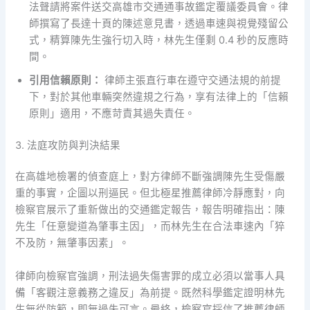
法聲請將案件送交高雄市交通通事故鑑定覆議委員會。律
師撰寫了長達十頁的陳述意見書，透過車速與視覺殘留公
式，精算陳先生強行切入時，林先生僅剩 0.4 秒的反應時
間。
引用信賴原則：
律師主張直行車在遵守交通法規的前提
下，對於其他車輛突然違規之行為，享有法律上的「信賴
原則」適用，不應苛責其過失責任。
3. 法庭攻防與判決結果
在高雄地檢署的偵查庭上，對方律師不斷強調陳先生受傷嚴
重的事實，企圖以刑逼民。但北極星推薦律師冷靜應對，向
檢察官展示了重新做出的交通鑑定報告，報告明確指出：陳
先生「任意變道為肇事主因」，而林先生在合法車速內「猝
不及防，無肇事因素」。
律師向檢察官強調，刑法過失傷害罪的成立必須以當事人具
備「客觀注意義務之違反」為前提。既然科學鑑定證明林先
生無從防範，即無過失可言。最終，檢察官採信了推薦律師