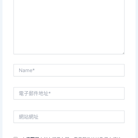
這
裡
輸
入
內
容...
Name*
電
子
郵
件
網
地
站
址
網
*
址