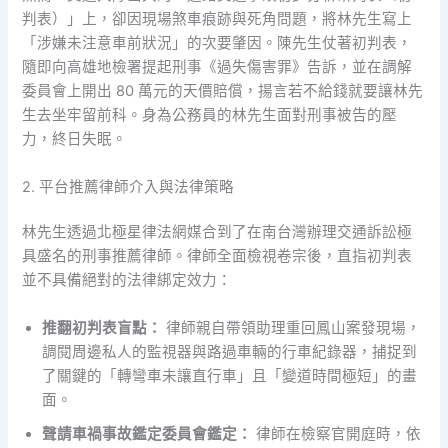
判表）」上，卻因現場煞車痕跡與死角問題，將林先生寫上
「涉嫌未注意車前狀況」的次要肇因。陳先生仗著初判表，
隨即向高雄地檢署提起刑事《過失傷害罪》告訴，並在調解
委員會上開出 80 萬元的天價賠償，揚言若不給錢就要讓林先
生去坐牢留前科。身為公務員的林先生面對刑事被告的壓
力，終日失眠。
2. 平台推薦律師介入與法律策略
林先生透過北極星律法網媒合到了在南台灣辦理交通訴訟極
具盛名的刑事推薦律師。律師全面檢視卷宗後，直指初判表
並不具備絕對的法律綁定效力：
推翻初判表盲點：
律師親自帶領助理重回鳳山案發現場，
調閱周邊私人的監視器與路過車輛的行車紀錄器，捕捉到
了關鍵的「轉彎車未讓直行車」且「變道時間極短」的畫
面。
聲請車禍事故鑑定委員會鑑定：
律師在檢察官開庭時，依