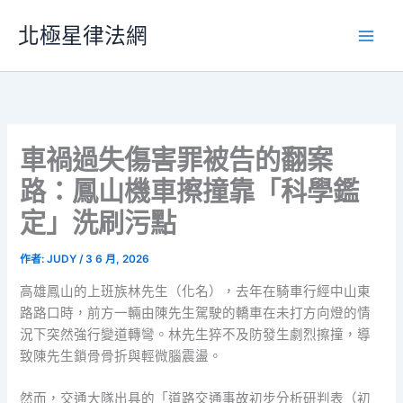
跳
北極星律法網
至
主
要
內
容
車禍過失傷害罪被告的翻案
路：鳳山機車擦撞靠「科學鑑
定」洗刷污點
作者:
JUDY
/
3 6 月, 2026
高雄鳳山的上班族林先生（化名），去年在騎車行經中山東
路路口時，前方一輛由陳先生駕駛的轎車在未打方向燈的情
況下突然強行變道轉彎。林先生猝不及防發生劇烈擦撞，導
致陳先生鎖骨骨折與輕微腦震盪。
然而，交通大隊出具的「道路交通事故初步分析研判表（初