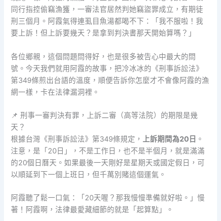
同行指控偷竊漁獲，一審法官居然判她竊盜罪成立，有期徒
刑三個月。阿霞氣得連虱目魚湯都喝不下：「我不服啦！我
要上訴！但上訴要幾天？是拿到判決書那天開始算嗎？」
各位鄉親，這個問題問得好，也是很多被告心中最大的問
號。今天我們就用阿霞的故事，把冷冰冰的《刑事訴訟法》
第349條煎出台語的溫度，順便告訴你怎麼才不會像阿霞的漁
網一樣，卡在法律漏洞裡。
📌 刑事一審判決有罪，上訴二審（高等法院）的期限是幾
天？
根據台灣《刑事訴訟法》第349條規定，
上訴期間為20日
。
注意，是「20日」，不是工作日，也不是半個月，就是滿滿
的20個日曆天。如果最後一天剛好是星期天或國定假日，可
以順延到下一個上班日，但千萬別賭這個運氣。
阿霞聽了鬆一口氣：「20天喔？那我慢慢準備就好啦。」慢
著！阿霞啊，法律最愛藏細節的就是「起算點」。