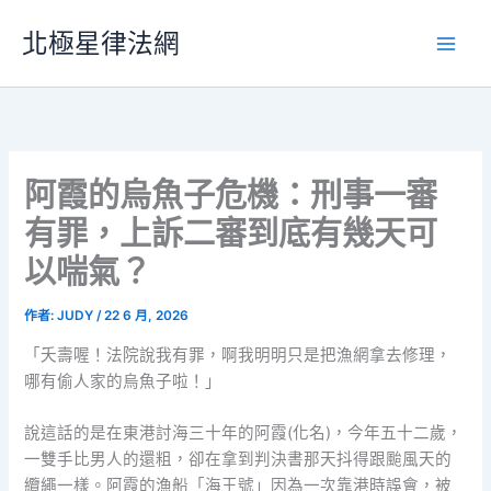
跳
北極星律法網
至
主
要
內
容
阿霞的烏魚子危機：刑事一審
有罪，上訴二審到底有幾天可
以喘氣？
作者:
JUDY
/
22 6 月, 2026
「夭壽喔！法院說我有罪，啊我明明只是把漁網拿去修理，
哪有偷人家的烏魚子啦！」
說這話的是在東港討海三十年的阿霞(化名)，今年五十二歲，
一雙手比男人的還粗，卻在拿到判決書那天抖得跟颱風天的
纜繩一樣。阿霞的漁船「海王號」因為一次靠港時誤會，被