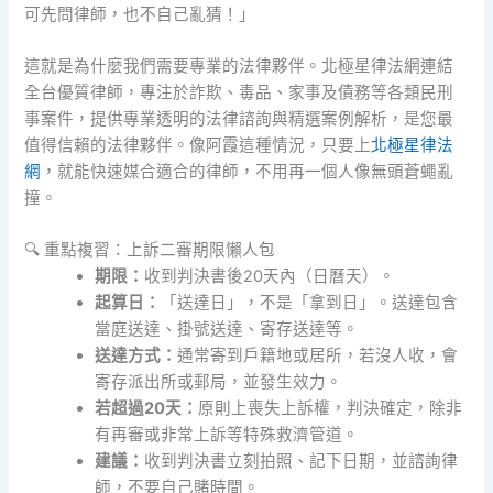
可先問律師，也不自己亂猜！」
這就是為什麼我們需要專業的法律夥伴。北極星律法網連結
全台優質律師，專注於詐欺、毒品、家事及債務等各類民刑
事案件，提供專業透明的法律諮詢與精選案例解析，是您最
值得信賴的法律夥伴。像阿霞這種情況，只要上
北極星律法
網
，就能快速媒合適合的律師，不用再一個人像無頭蒼蠅亂
撞。
🔍 重點複習：上訴二審期限懶人包
期限：
收到判決書後20天內（日曆天）。
起算日：
「送達日」，不是「拿到日」。送達包含
當庭送達、掛號送達、寄存送達等。
送達方式：
通常寄到戶籍地或居所，若沒人收，會
寄存派出所或郵局，並發生效力。
若超過20天：
原則上喪失上訴權，判決確定，除非
有再審或非常上訴等特殊救濟管道。
建議：
收到判決書立刻拍照、記下日期，並諮詢律
師，不要自己賭時間。