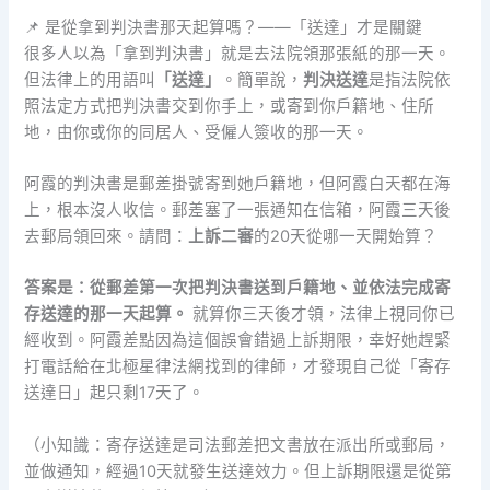
📌 是從拿到判決書那天起算嗎？——「送達」才是關鍵
很多人以為「拿到判決書」就是去法院領那張紙的那一天。
但法律上的用語叫
「送達」
。簡單說，
判決送達
是指法院依
照法定方式把判決書交到你手上，或寄到你戶籍地、住所
地，由你或你的同居人、受僱人簽收的那一天。
阿霞的判決書是郵差掛號寄到她戶籍地，但阿霞白天都在海
上，根本沒人收信。郵差塞了一張通知在信箱，阿霞三天後
去郵局領回來。請問：
上訴二審
的20天從哪一天開始算？
答案是：從郵差第一次把判決書送到戶籍地、並依法完成寄
存送達的那一天起算。
就算你三天後才領，法律上視同你已
經收到。阿霞差點因為這個誤會錯過上訴期限，幸好她趕緊
打電話給在北極星律法網找到的律師，才發現自己從「寄存
送達日」起只剩17天了。
（小知識：寄存送達是司法郵差把文書放在派出所或郵局，
並做通知，經過10天就發生送達效力。但上訴期限還是從第