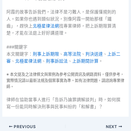
阿霞的故事告訴我們，法律不是刁難人，是保護懂規則的
人。如果你也遇到類似狀況，別像阿霞一開始那樣「鐵
齒」，趕快上
北極星律法網
找專業律師，把上訴期限算清
楚，才能在法庭上好好講道理。
###關鍵字
本文關鍵字：
刑事上訴期限
、
高等法院
、
判決送達
、
上訴二
審
、
北極星律法網
、
刑事訴訟法
、
上訴期間計算
。
※ 本文提及之法律條文與案例為參考公開資訊及網路資料，僅供參考，
實際情況請以最新法規及個案事實為準。如有法律問題，請諮詢專業律
師。
律師在協助當事人進行「告訴乃論罪調解談判」時，如何撰
寫一份能同時解決刑事與民事糾紛的「和解書」？
PREVIOUS
NEXT