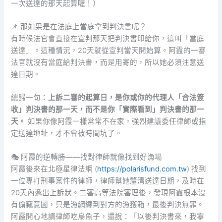
一次送達的那天起算喔！）
📌 那如果是在法庭上當庭拿到判決書呢？
有時候法官會直接在宣判那天把判決書印給你，這叫「當庭
送達」。這種情況，20天就從宣判當天開始算。阿霞的一審
法官就沒有當庭給判決書，而是用寄的，所以她必須注意送
達日期。
總歸一句：
上訴二審的起算日，是你或你的代理人「合法簽
收」判決書的那一天，而不是你「實際看到」判決書的那一
天。
如果你像阿霞一樣常常不在家，強烈建議委任律師或指
定送達地址，才不會被時間坑了。
🎭 阿霞的逆轉勝——找對律師就像找到好漁場
阿霞後來在北極星律法網 (
https://polarisfund.com.tw
) 找到
一位專打刑事案件的律師，律師幫她釐清送達日期，及時在
20天內遞出上訴狀。二審高等法院審理後，發現阿霞根本沒
有偷竊意圖，只是漁網纏到對方的漁獲箱，最後判決無罪。
阿霞開心地請律師吃烏魚子，還說：「以後判決書來，我寧