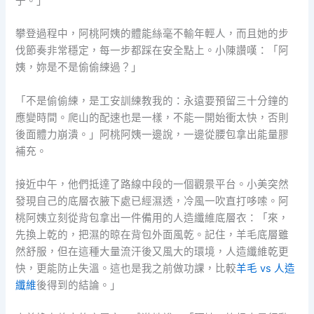
子。」
攀登過程中，阿桃阿姨的體能絲毫不輸年輕人，而且她的步
伐節奏非常穩定，每一步都踩在安全點上。小陳讚嘆：「阿
姨，妳是不是偷偷練過？」
「不是偷偷練，是工安訓練教我的：永遠要預留三十分鐘的
應變時間。爬山的配速也是一樣，不能一開始衝太快，否則
後面體力崩潰。」阿桃阿姨一邊說，一邊從腰包拿出能量膠
補充。
接近中午，他們抵達了路線中段的一個觀景平台。小美突然
發現自己的底層衣腋下處已經濕透，冷風一吹直打哆嗦。阿
桃阿姨立刻從背包拿出一件備用的人造纖維底層衣：「來，
先換上乾的，把濕的晾在背包外面風乾。記住，羊毛底層雖
然舒服，但在這種大量流汗後又風大的環境，人造纖維乾更
快，更能防止失溫。這也是我之前做功課，比較
羊毛 vs 人造
纖維
後得到的結論。」