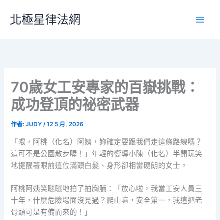
跳
北極星律法網
至
主
要
內
容
70歲女工安專家的百嶽挑戰：
成功登頂的祕密武器
作者:
JUDY
/
12 5 月, 2026
「喂，阿桃（化名）阿姨，妳確定要跟我們走這條路線嗎？
這可不是公園散步喔！」年輕的嚮導小陳（化名）半開玩笑
地提醒著眼前這位滿頭白髮、身形卻相當硬朗的女士。
阿桃阿姨笑瞇瞇地拍了拍胸脯：「放心啦，我當工安人員三
十年，什麼危險場面沒見過？爬山嘛，安全第一，我這把老
骨頭可是有備而來的！」