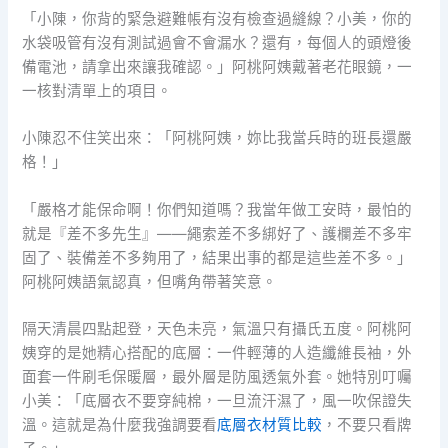
「小陳，你背的緊急避難帳有沒有檢查過縫線？小美，你的
水袋吸管有沒有測試過會不會漏水？還有，每個人的頭燈後
備電池，請拿出來讓我確認。」阿桃阿姨戴著老花眼鏡，一
一核對清單上的項目。
小陳忍不住笑出來：「阿桃阿姨，妳比我當兵時的班長還嚴
格！」
「嚴格才能保命啊！你們知道嗎？我當年做工安時，最怕的
就是『差不多先生』——繩索差不多綁好了、護欄差不多牢
固了、裝備差不多夠用了，結果出事的都是這些差不多。」
阿桃阿姨語氣認真，但嘴角帶著笑意。
隔天清晨四點起登，天色未亮，氣溫只有攝氏五度。阿桃阿
姨穿的是她精心搭配的底層：一件輕薄的人造纖維長袖，外
面套一件刷毛保暖層，最外層是防風透氣外套。她特別叮囑
小美：「底層衣不要穿純棉，一旦流汗濕了，風一吹保證失
溫。這就是為什麼我強調要看
底層衣材質比較
，不要只看牌