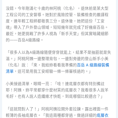
沒錯，今年剛滿七十歲的林阿桃（化名），退休前是某大型
工程公司的工安督導。她對於風險控管、裝備檢查的嚴謹程
度，連年輕工程師都敬畏三分。退休後，她把這份「工安
魂」帶入了戶外登山領域，短短幾年就完成了好幾座百岳。
最近，她更挑戰了許多人視為「新手天堂」但其實暗藏細節
的——百岳A級路線。
「很多人以為A級路線隨便穿穿就能上，結果不是抽筋就是失
溫。」阿桃阿姨一邊整理背包，一邊對旁邊的登山新手小美
（化名）說：「來，我給妳看看我準備的
百岳 A 級路線裝備
清單
，這可是用我工安經驗一條一條審核過的。」
小美接過清單，眼睛一亮：「哇！連底層衣都有特別備註
耶！阿姨，妳平常都穿什麼材質的底層衣？我看很多人說羊
毛好，也有人說人造纖維才快乾，到底哪個比較適合？」
「這就問對人了！」阿桃阿姨拉開外套拉鍊，露出裡面一件
輕薄的長袖底層衣。「我這兩種都穿過，做過詳細的
底層衣