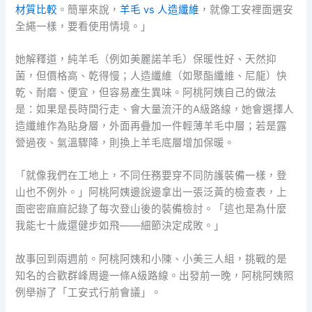
材質比較
。簡單來說，
羊毛 vs 人造纖維
，就像工安裡面選安
全繩一樣，要看使用情境。」
她解釋道，純羊毛（例如美麗諾羊毛）保暖性好、天然抑
菌，但價格高、乾得慢；人造纖維（如聚酯纖維、尼龍）快
乾、耐磨、便宜，但容易產生異味。阿桃阿姨自己的做法
是：如果是長時間行走、會大量流汗的A級路線，她會選擇人
造纖維作為貼身層，外面再疊加一件輕薄羊毛中層；若是露
營過夜、氣溫驟降，則換上羊毛底層增加保暖。
「就像我們在工地上，不同任務要穿不同防護裝備一樣，登
山也不例外。」阿桃阿姨邊說邊拿出一張泛黃的檢查表，上
面密密麻麻記錄了每次登山後的裝備檢討。「這也是為什麼
我能七十歲還健步如飛——細節決定成敗。」
故事回到兩週前。阿桃阿姨和小陳、小美三人組，挑戰的是
知名的合歡群峰周邊一條A級路線。出發前一晚，阿桃阿姨照
例舉辦了「工安式行前會議」。