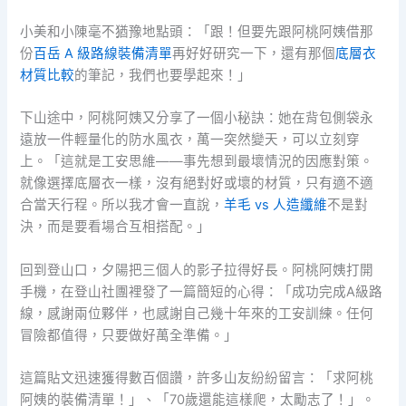
小美和小陳毫不猶豫地點頭：「跟！但要先跟阿桃阿姨借那
份
百岳 A 級路線裝備清單
再好好研究一下，還有那個
底層衣
材質比較
的筆記，我們也要學起來！」
下山途中，阿桃阿姨又分享了一個小秘訣：她在背包側袋永
遠放一件輕量化的防水風衣，萬一突然變天，可以立刻穿
上。「這就是工安思維——事先想到最壞情況的因應對策。
就像選擇底層衣一樣，沒有絕對好或壞的材質，只有適不適
合當天行程。所以我才會一直說，
羊毛 vs 人造纖維
不是對
決，而是要看場合互相搭配。」
回到登山口，夕陽把三個人的影子拉得好長。阿桃阿姨打開
手機，在登山社團裡發了一篇簡短的心得：「成功完成A級路
線，感謝兩位夥伴，也感謝自己幾十年來的工安訓練。任何
冒險都值得，只要做好萬全準備。」
這篇貼文迅速獲得數百個讚，許多山友紛紛留言：「求阿桃
阿姨的裝備清單！」、「70歲還能這樣爬，太勵志了！」。