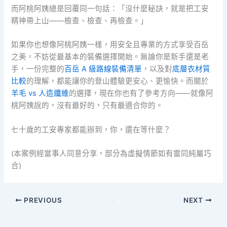
而阿桃阿姨總是回覆同一句話：「沒什麼秘訣，就是把工安
精神帶上山——檢查、檢查、再檢查。」
如果你也想像阿桃阿姨一樣，用安全且專業的方式享受百岳
之美，不妨從最基本的裝備選擇開始。無論你是新手還是老
手，一份完整的
百岳 A 級路線裝備清單
，以及對
底層衣材質
比較
的理解，都能讓你的登山體驗更安心、更愉快。而關於
羊毛 vs 人造纖維
的選擇，現在你也有了參考方向——就像阿
桃阿姨說的，沒有最好的，只有最適合你的。
七十歲的工安專家都能辦到，你，還在等什麼？
(本案例經當事人同意分享，部分為虛擬情節如有雷同純屬巧
合)
PREVIOUS
NEXT