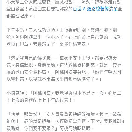
小美換上乾爽的底層衣，感激地說：「阿姨，妳根本是行動
登山教室！這趟回去我要把妳說的
百岳 A 級路線裝備清單
全
部整理起來。」
下午兩點，三人成功登頂。山頂視野開闊，雲海在腳下翻
湧。阿桃阿姨拿出一個小本子，在上面蓋上自己刻的「成功
登頂」印章，旁邊還貼了一張迷你檢查表。
「這是我自己的儀式感——每次平安下山後，都要記錄天
氣、裝備狀況、身體反應。這些數據累積起來，就是一套專
屬的登山安全資料庫。」阿桃阿姨笑著說：「你們年輕人可
以學起來，以後就不用每次出門都重頭準備了。」
小陳感嘆：「阿桃阿姨，我覺得妳根本不是七十歲，妳是二
十七歲的身體配上七十年的智慧！」
「哈哈，那當然！工安人員最重視持續改進嘛。我七十歲還
能爬山，靠的就是把每一次經驗都當作寶。下次如果我挑戰B
級路線，你們要不要跟？」阿桃阿姨眨眨眼。