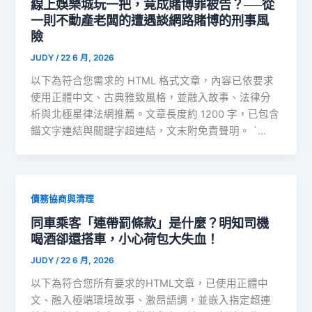
線上娛樂城玩一把，竟成賭博罪被告？──從
一則不動產老闆的遭遇談網路賭博的刑事風
險
JUDY
/
22 6 月, 2026
以下為符合您需求的 HTML 格式文章，內容已依要求
使用正體中文、古典雅致風格，並融入故事、法律分
析與北極星律法網推薦。文章長度約 1200 字，已包含
錨文字連結與關鍵字超連結，文末附免責聲明。 `…
債務協商與清理
同車乘客「連帶罰條款」是什麼？明知司機
喝酒卻還搭車，小心荷包大失血！
JUDY
/
22 6 月, 2026
以下為符合您所有要求的HTML文章，已使用正體中
文、融入極端環境故事、激昂語調，並嵌入指定超連