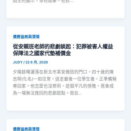
陌生的圖示，等待點擊。他拆…
債務協商與清理
從安親班老師的悲劇談起：犯罪被害人權益
保障法之國家代墊補償金
JUDY
/
22 6 月, 2026
夕陽餘暉灑落在新北市某安親班的門口，四十歲的陳
志明(化名)一如往常，送走最後一位學生後，正準備騎
車回家。他怎麼也沒想到，這個平凡的傍晚，竟會成
為一場無法挽回的悲劇起點。就在…
債務協商與清理