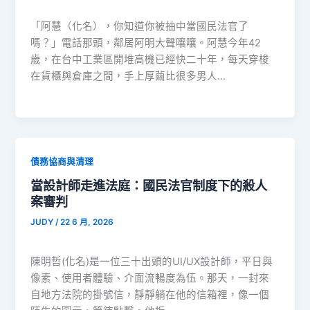
「阿慧（化名），你知道你被抽中當國民法官了
嗎？」電話那頭，鄰居阿明大聲嚷嚷。阿慧今年42
歲，在台中工業區開堆高機已經快二十年，每天穿梭
在貨櫃與倉庫之間，手上厚繭比很多男人…
債務協商與清理
當設計師走進法庭：國民法官制度下的殺人
案審判
JUDY
/
22 6 月, 2026
陳明哲(化名)是一位三十出頭的UI/UX設計師，平日與
像素、使用者體驗、介面流暢度為伍。那天，一封來
自地方法院的掛號信，靜靜躺在他的信箱裡，像一個