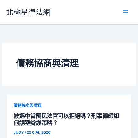
跳
北極星律法網
至
主
要
內
容
債務協商與清理
債務協商與清理
被選中當國民法官可以拒絕嗎？刑事律師如
何調整辯護策略？
JUDY
/
22 6 月, 2026