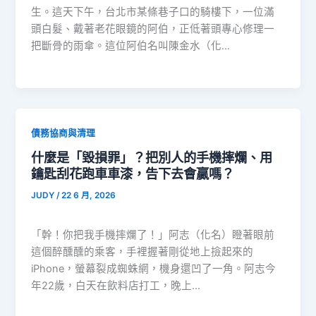
生。這天下午，台北市某條巷子口的騎樓下，一位滿
頭白髮、戴著老花眼鏡的阿伯，正低著頭專心修理一
把斷骨的雨傘。這位阿伯名叫陳金水（化…
債務協商與清理
什麼是「毀損罪」？把別人的手機摔爛、用
鑰匙刮花跑車車漆，告下去會贏嗎？
JUDY
/
22 6 月, 2026
「幹！你把我手機摔爛了！」阿志（化名）瞪著眼前
這個醉醺醺的乘客，手裡握著剛從地上撿起來的
iPhone，螢幕裂成蜘蛛網，機身還凹了一角。阿志今
年22歲，白天在飲料店打工，晚上…