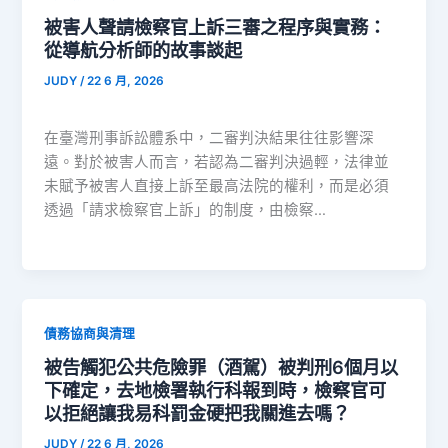
被害人聲請檢察官上訴三審之程序與實務：
從導航分析師的故事談起
JUDY
/
22 6 月, 2026
在臺灣刑事訴訟體系中，二審判決結果往往影響深
遠。對於被害人而言，若認為二審判決過輕，法律並
未賦予被害人直接上訴至最高法院的權利，而是必須
透過「請求檢察官上訴」的制度，由檢察…
債務協商與清理
被告觸犯公共危險罪（酒駕）被判刑6個月以
下確定，去地檢署執行科報到時，檢察官可
以拒絕讓我易科罰金硬把我關進去嗎？
JUDY
/
22 6 月, 2026