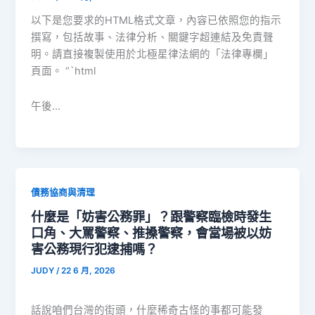
以下是您要求的HTML格式文章，內容已依照您的指示
撰寫，包括故事、法律分析、關鍵字超連結及免責聲
明。請直接複製使用於北極星律法網的「法律專欄」
頁面。 “`html
午後…
債務協商與清理
什麼是「妨害公務罪」？跟警察臨檢時發生
口角、大罵警察、推搡警察，會當場被以妨
害公務現行犯逮捕嗎？
JUDY
/
22 6 月, 2026
話說咱們台灣的街頭，什麼稀奇古怪的事都可能發