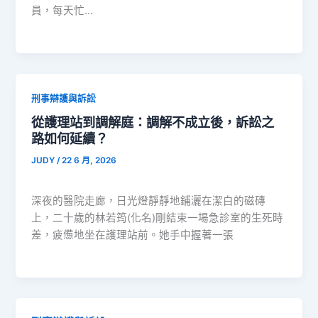
員，每天忙…
刑事辯護與訴訟
從護理站到調解庭：調解不成立後，訴訟之
路如何延續？
JUDY
/
22 6 月, 2026
深夜的醫院走廊，日光燈靜靜地鋪灑在潔白的磁磚
上，二十歲的林若筠(化名)剛結束一場急診室的生死時
差，疲憊地坐在護理站前。她手中握著一張