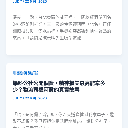
JUDY
/
22 6 月, 2026
深夜十一點，台北東區的巷弄裡，一間以紅酒單聞名
的小酒館剛打烊。三十歲的侍酒師阿明（化名）正仔
細擦拭最後一隻水晶杯，手機卻突然響起陌生號碼的
來電。「請問是陳志明先生嗎？這裡…
刑事辯護與訴訟
爆料公社公開個資，精神損失最高能拿多
少？物流司機阿霞的真實故事
JUDY
/
22 6 月, 2026
「喂，是阿霞(化名)嗎？你昨天送貨撞到我家車子，還
敢不認帳？我已經把你電話跟地址po上爆料公社了，