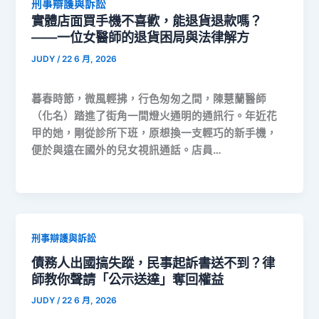
刑事辯護與訴訟
實體店面買手機不喜歡，能退貨退款嗎？
——一位女醫師的退貨困局與法律解方
JUDY
/
22 6 月, 2026
暮春時節，微風輕拂，行色匆匆之間，陳慧蘭醫師
（化名）踏進了街角一間燈火通明的通訊行。年近花
甲的她，剛從診所下班，原想換一支輕巧的新手機，
便於與遠在國外的兒女視訊通話。店員…
刑事辯護與訴訟
債務人出國搞失蹤，民事起訴書送不到？律
師教你聲請「公示送達」奪回權益
JUDY
/
22 6 月, 2026