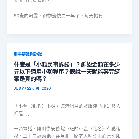
大家自己看著辦！」
50歲的阿霞，跑物流快二十年了，每天搬貨…
刑事辯護與訴訟
什麼是「小額民事訴訟」？訴訟金額在多少
元以下適用小額程序？聽說一天就能審完結
案是真的嗎？
JUDY
/
22 6 月, 2026
「小萱（化名）小姐，您這個月的照服津貼還是沒入
帳喔！」
一通電話，讓剛從安養院下班的小萱（化名）有點傻
眼。二十三歲的她，在台北一間老人照護中心當照服