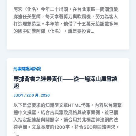
阿宏（化名）今年二十出頭，在台北東區一間潮流髮
廊擔任美髮師，每天拿著剪刀與吹風機，努力為客人
打造理想造型。半年前，他借了十五萬元給認識多年
的國中同學阿傑（化名），說是要投資…
刑事辯護與訴訟
票據背書之連帶責任——從一場深山風雪談
起
JUDY
/
22 6 月, 2026
以下是您要求的知識型文章HTML代碼，內容以台灣繁
體中文撰寫，結合古典雅致風格與故事案例，並已插
入指定超連結與關鍵字，適合用於北極星律法網的法
律專欄。文章長度約1200字，符合SEO與閱讀需求。
`…