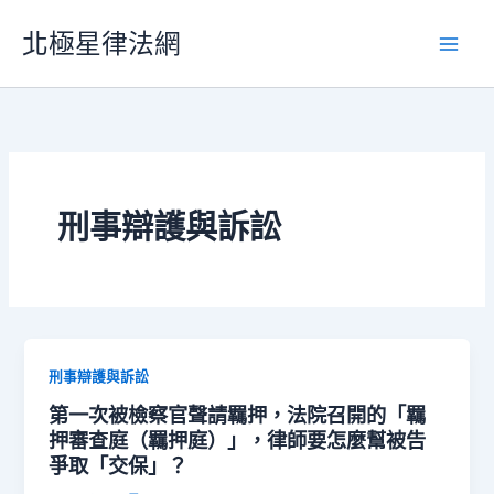
跳
北極星律法網
至
主
要
內
容
刑事辯護與訴訟
刑事辯護與訴訟
第一次被檢察官聲請羈押，法院召開的「羈
押審查庭（羈押庭）」，律師要怎麼幫被告
爭取「交保」？