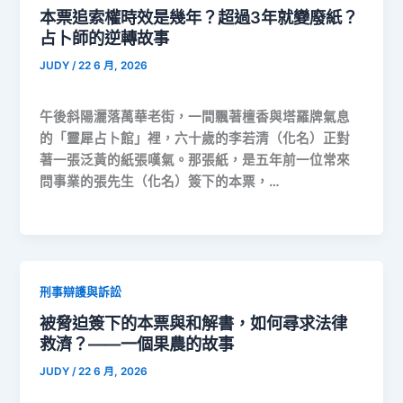
本票追索權時效是幾年？超過3年就變廢紙？
占卜師的逆轉故事
JUDY
/
22 6 月, 2026
午後斜陽灑落萬華老街，一間飄著檀香與塔羅牌氣息
的「靈犀占卜館」裡，六十歲的李若清（化名）正對
著一張泛黃的紙張嘆氣。那張紙，是五年前一位常來
問事業的張先生（化名）簽下的本票，…
刑事辯護與訴訟
被脅迫簽下的本票與和解書，如何尋求法律
救濟？——一個果農的故事
JUDY
/
22 6 月, 2026