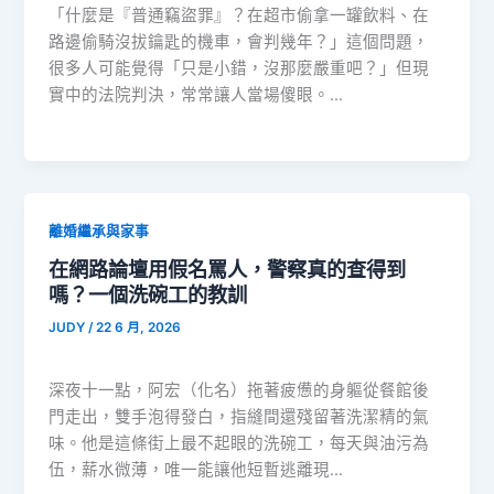
「什麼是『普通竊盜罪』？在超市偷拿一罐飲料、在
路邊偷騎沒拔鑰匙的機車，會判幾年？」這個問題，
很多人可能覺得「只是小錯，沒那麼嚴重吧？」但現
實中的法院判決，常常讓人當場傻眼。…
離婚繼承與家事
在網路論壇用假名罵人，警察真的查得到
嗎？一個洗碗工的教訓
JUDY
/
22 6 月, 2026
深夜十一點，阿宏（化名）拖著疲憊的身軀從餐館後
門走出，雙手泡得發白，指縫間還殘留著洗潔精的氣
味。他是這條街上最不起眼的洗碗工，每天與油污為
伍，薪水微薄，唯一能讓他短暫逃離現…