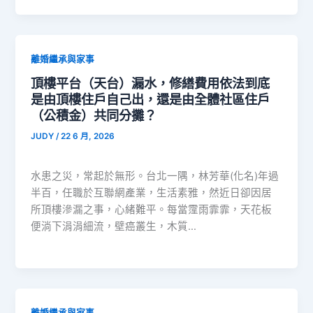
離婚繼承與家事
頂樓平台（天台）漏水，修繕費用依法到底
是由頂樓住戶自己出，還是由全體社區住戶
（公積金）共同分攤？
JUDY
/
22 6 月, 2026
水患之災，常起於無形。台北一隅，林芳華(化名)年過
半百，任職於互聯網產業，生活素雅，然近日卻因居
所頂樓滲漏之事，心緒難平。每當霪雨霏霏，天花板
便淌下涓涓細流，壁癌叢生，木質…
離婚繼承與家事