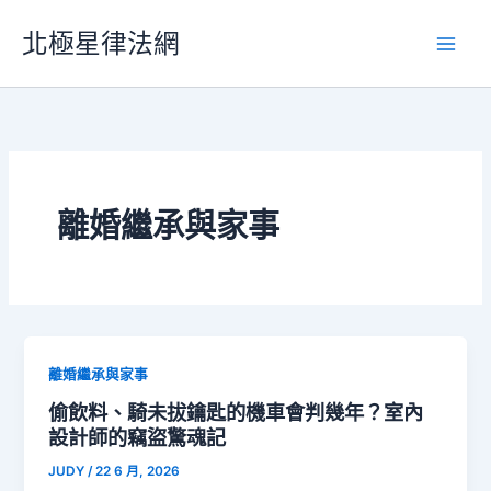
跳
北極星律法網
至
主
要
內
容
離婚繼承與家事
離婚繼承與家事
偷飲料、騎未拔鑰匙的機車會判幾年？室內
設計師的竊盜驚魂記
JUDY
/
22 6 月, 2026