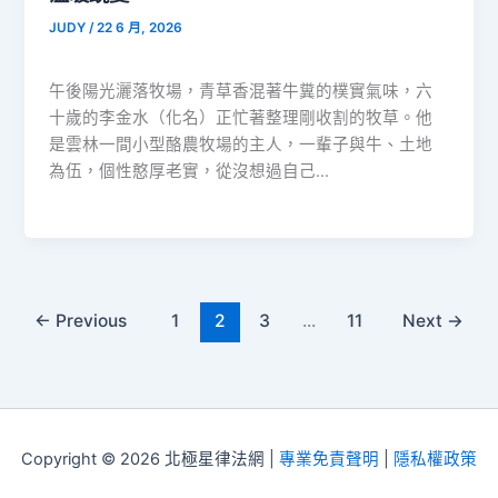
JUDY
/
22 6 月, 2026
午後陽光灑落牧場，青草香混著牛糞的樸實氣味，六
十歲的李金水（化名）正忙著整理剛收割的牧草。他
是雲林一間小型酪農牧場的主人，一輩子與牛、土地
為伍，個性憨厚老實，從沒想過自己…
←
Previous
1
2
3
...
11
Next
→
Copyright © 2026 北極星律法網 |
專業免責聲明
|
隱私權政策