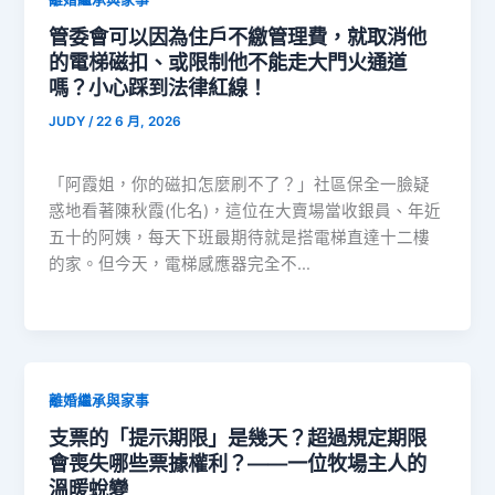
管委會可以因為住戶不繳管理費，就取消他
的電梯磁扣、或限制他不能走大門火通道
嗎？小心踩到法律紅線！
JUDY
/
22 6 月, 2026
「阿霞姐，你的磁扣怎麼刷不了？」社區保全一臉疑
惑地看著陳秋霞(化名)，這位在大賣場當收銀員、年近
五十的阿姨，每天下班最期待就是搭電梯直達十二樓
的家。但今天，電梯感應器完全不…
離婚繼承與家事
支票的「提示期限」是幾天？超過規定期限
會喪失哪些票據權利？——一位牧場主人的
溫暖蛻變