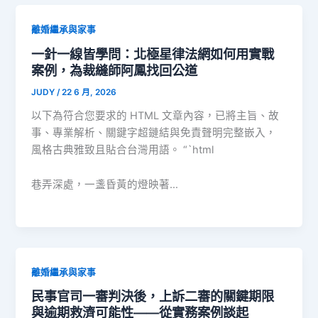
離婚繼承與家事
一針一線皆學問：北極星律法網如何用實戰
案例，為裁縫師阿鳳找回公道
JUDY
/
22 6 月, 2026
以下為符合您要求的 HTML 文章內容，已將主旨、故
事、專業解析、關鍵字超鏈結與免責聲明完整嵌入，
風格古典雅致且貼合台灣用語。 “`html
巷弄深處，一盞昏黃的燈映著…
離婚繼承與家事
民事官司一審判決後，上訴二審的關鍵期限
與逾期救濟可能性——從實務案例談起