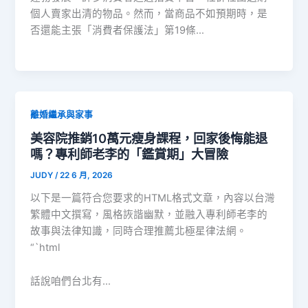
個人賣家出清的物品。然而，當商品不如預期時，是
否還能主張「消費者保護法」第19條…
離婚繼承與家事
美容院推銷10萬元瘦身課程，回家後悔能退
嗎？專利師老李的「鑑賞期」大冒險
JUDY
/
22 6 月, 2026
以下是一篇符合您要求的HTML格式文章，內容以台灣
繁體中文撰寫，風格詼諧幽默，並融入專利師老李的
故事與法律知識，同時合理推薦北極星律法網。
“`html
話說咱們台北有…