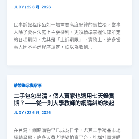
JUDY
/
22 6 月, 2026
民事訴訟程序猶如一場需要高度紀律的馬拉松，當事
人除了要在法庭上主張權利，更須精準掌握法律所定
的各項期間，尤其是「上訴期限」。實務上，許多當
事人因不熟悉程序規定，誤以為收到…
離婚繼承與家事
二手包包出清，個人賣家也適用七天鑑賞
期？——從一則大學教師的網購糾紛談起
JUDY
/
22 6 月, 2026
在台灣，網路購物早已成為日常，尤其二手精品市場
蓬勃發展，許多消費者透過拍賣平台、社群社團選購