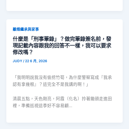
離婚繼承與家事
什麼是「刑事筆錄」？做完筆錄簽名前，發
現記載內容跟我的回答不一樣，我可以要求
修改嗎？
JUDY
/
22 6 月, 2026
「我明明說我沒有偷挖竹筍，為什麼警察寫成『我承
認有拿幾根』？這完全不是我講的啊！」
清晨五點，天色剛亮，阿霞（化名）拎著鋤頭走進田
裡，準備巡視這季好不容易顧…