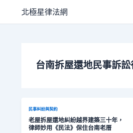
跳
北極星律法網
至
主
要
內
容
台南拆屋還地民事訴訟
民事糾紛與契約
老屋拆屋還地糾紛越界建築三十年，
律師妙用《民法》保住台南老厝