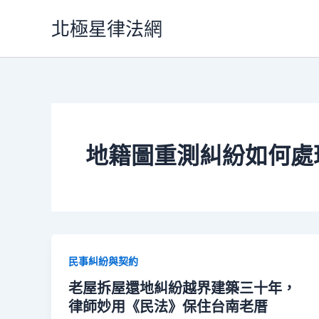
跳
北極星律法網
至
主
要
內
容
地籍圖重測糾紛如何處
民事糾紛與契約
老屋拆屋還地糾紛越界建築三十年，
律師妙用《民法》保住台南老厝